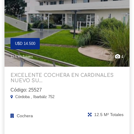
U$D 14.500
4
12.5 M² Totales
EXCELENTE COCHERA EN CARDINALES
NUEVO SU...
Código: 25527
Córdoba , Ibarbálz 752
12.5 M² Totales
Cochera