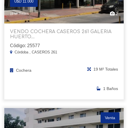
U$D 11.000
2
19 M² Totales
VENDO COCHERA CASEROS 261 GALERIA
HUERTO...
Código: 25577
Córdoba , CASEROS 261
19 M² Totales
Cochera
1 Baños
Venta