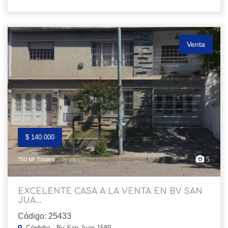
Venta
$ 140.000
5
750 M² Totales
EXCELENTE CASA A LA VENTA EN BV SAN
JUA...
Código: 25433
Córdoba , Bv San Juan 1589