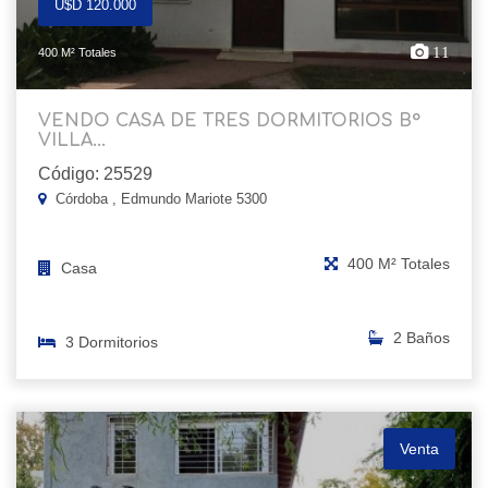
U$D 120.000
11
400 M² Totales
VENDO CASA DE TRES DORMITORIOS B°
VILLA...
Código: 25529
Córdoba , Edmundo Mariote 5300
400 M² Totales
Casa
2 Baños
3 Dormitorios
Venta