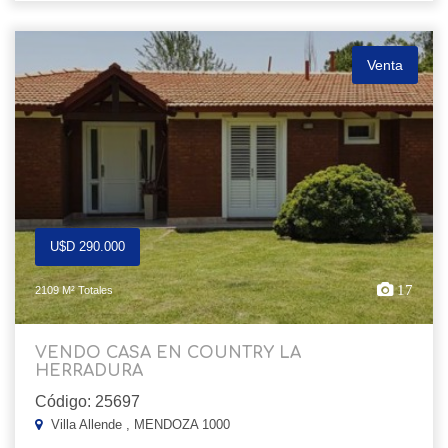
Venta
U$D 290.000
17
2109 M² Totales
VENDO CASA EN COUNTRY LA
HERRADURA
Código: 25697
Villa Allende , MENDOZA 1000